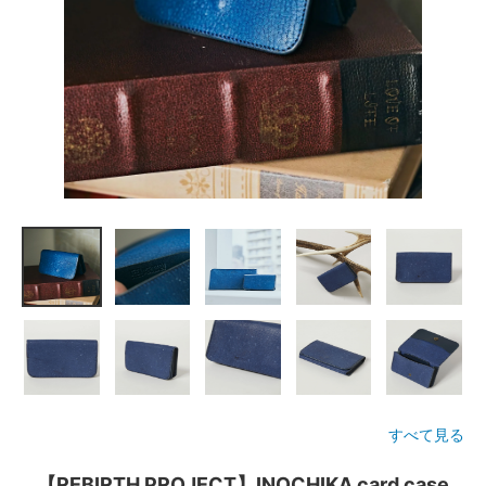
すべて見る
【REBIRTH PROJECT】INOCHIKA card case