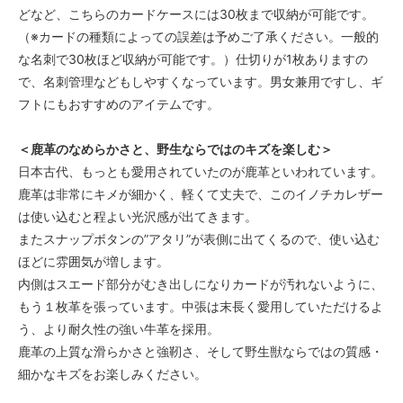
どなど、こちらのカードケースには30枚まで収納が可能です。
（※カードの種類によっての誤差は予めご了承ください。一般的
な名刺で30枚ほど収納が可能です。）仕切りが1枚ありますの
で、名刺管理などもしやすくなっています。男女兼用ですし、ギ
フトにもおすすめのアイテムです。
＜鹿革のなめらかさと、野生ならではのキズを楽しむ＞
日本古代、もっとも愛用されていたのが鹿革といわれています。
鹿革は非常にキメが細かく、軽くて丈夫で、このイノチカレザー
は使い込むと程よい光沢感が出てきます。
またスナップボタンの”アタリ”が表側に出てくるので、使い込む
ほどに雰囲気が増します。
内側はスエード部分がむき出しになりカードが汚れないように、
もう１枚革を張っています。中張は末長く愛用していただけるよ
う、より耐久性の強い牛革を採用。
鹿革の上質な滑らかさと強靭さ、そして野生獣ならではの質感・
細かなキズをお楽しみください。