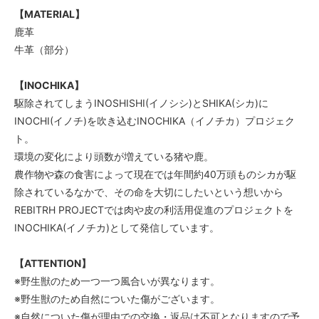
【MATERIAL】
鹿革
牛革（部分）
【INOCHIKA】
駆除されてしまうINOSHISHI(イノシシ)とSHIKA(シカ)に
INOCHI(イノチ)を吹き込むINOCHIKA（イノチカ）プロジェク
ト。
環境の変化により頭数が増えている猪や鹿。
農作物や森の食害によって現在では年間約40万頭ものシカが駆
除されているなかで、その命を大切にしたいという想いから
REBITRH PROJECTでは肉や皮の利活用促進のプロジェクトを
INOCHIKA(イノチカ)として発信しています。
【ATTENTION】
※野生獣のため一つ一つ風合いが異なります。
※野生獣のため自然についた傷がございます。
※自然についた傷が理由での交換・返品は不可となりますので予